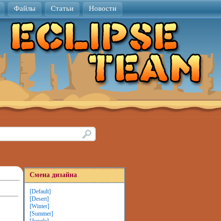
Файлы
Статьи
Новости
Смена дизайна
[Default]
[Desert]
[Winter]
[Summer]