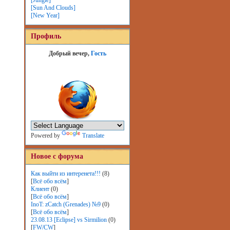
[Jungle]
[Sun And Clouds]
[New Year]
Профиль
Добрый вечер,
Гость
Powered by
Translate
Новое с форума
Как выйти из интеренета!!!
(8)
[
Всё обо всём
]
Клиент
(0)
[
Всё обо всём
]
InoT: zCatch (Grenades) №9
(0)
[
Всё обо всём
]
23.08.13 [Eclipse] vs Sirmilion
(0)
[
FW/CW
]