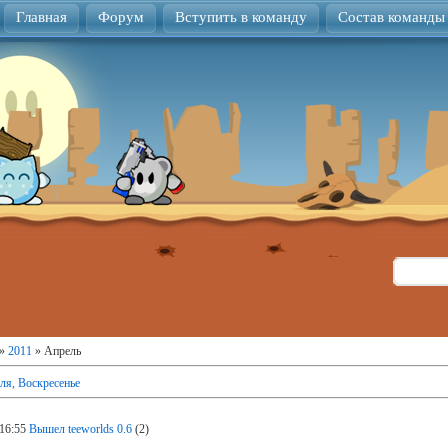
Главная
Форум
Вступить в команду
Состав команды
»
2011
»
Апрель
ля, Воскресенье
16:55
Вышел teeworlds 0.6
(2)