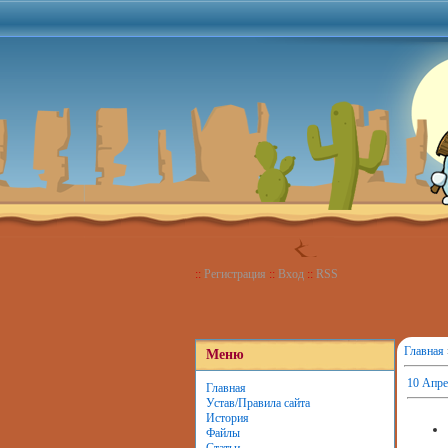
::
Регистрация
::
Вход
::
RSS
Главная
Меню
10 Апре
Главная
Устав/Правила сайта
История
Файлы