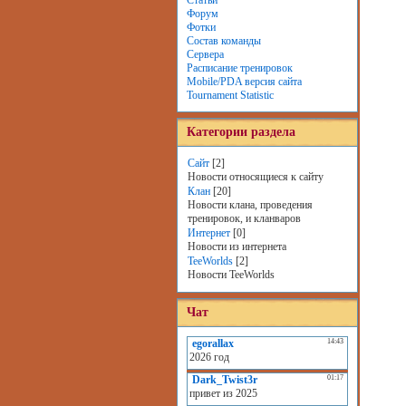
Статьи
Форум
Фотки
Состав команды
Сервера
Расписание тренировок
Mobile/PDA версия сайта
Tournament Statistic
Категории раздела
Сайт
[2]
Новости относящиеся к сайту
Клан
[20]
Новости клана, проведения
тренировок, и кланваров
Интернет
[0]
Новости из интернета
TeeWorlds
[2]
Новости TeeWorlds
Чат