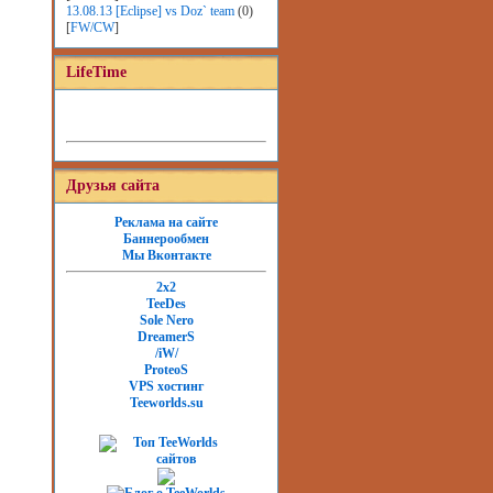
13.08.13 [Eclipse] vs Doz` team
(0)
[
FW/CW
]
LifeTime
Друзья сайта
Реклама на сайте
Баннерообмен
Мы Вконтакте
2x2
TeeDes
Sole Nero
DreamerS
/iW/
ProteoS
VPS хостинг
Teeworlds.su